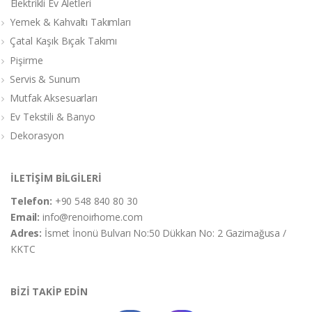
Elektrikli Ev Aletleri
Yemek & Kahvaltı Takımları
Çatal Kaşık Bıçak Takımı
Pişirme
Servis & Sunum
Mutfak Aksesuarları
Ev Tekstili & Banyo
Dekorasyon
İLETİŞİM BİLGİLERİ
Telefon:
+90 548 840 80 30
Email:
info@renoirhome.com
Adres:
İsmet İnonü Bulvarı No:50 Dükkan No: 2 Gazimağusa /
KKTC
BİZİ TAKİP EDİN