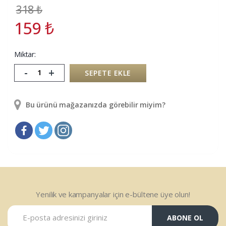
318
₺
159
₺
Miktar:
-
+
SEPETE EKLE
Bu ürünü mağazanızda görebilir miyim?
Yenilik ve kampanyalar için e-bültene üye olun!
ABONE OL