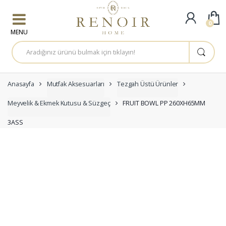
Skip to navigation
Skip to content
0
A
r
a
m
a
:
Anasayfa
Mutfak Aksesuarları
Tezgah Üstü Ürünler
Meyvelik & Ekmek Kutusu & Süzgeç
FRUIT BOWL PP 260XH65MM
3ASS