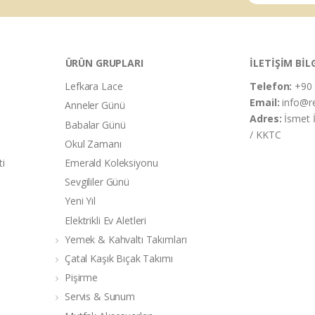
ÜRÜN GRUPLARI
İLETİŞİM BİL
Lefkara Lace
Telefon:
+90 
Email:
info@r
Anneler Günü
Adres:
İsmet 
Babalar Günü
/ KKTC
Okul Zamanı
ti
Emerald Koleksiyonu
Sevgililer Günü
Yeni Yıl
Elektrikli Ev Aletleri
Yemek & Kahvaltı Takımları
Çatal Kaşık Bıçak Takımı
Pişirme
Servis & Sunum