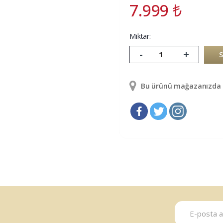
7.999
₺
Miktar:
-
+
Bu ürünü mağazanızda g