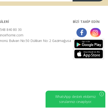
GİLERİ
BİZİ TAKİP EDİN
548 840 80 30
enoirhome.com
İnonü Bulvarı No:50 Dükkan No: 2 Gazimağusa
X
WhatsApp destek ekibimiz
sorularınızı cevaplıyor.