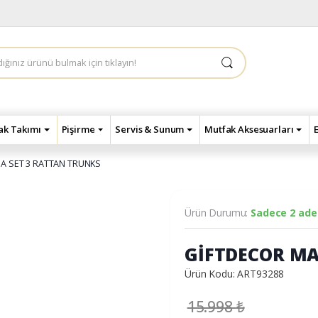
çak Takımı
Pişirme
Servis & Sunum
Mutfak Aksesuarları
A SET 3 RATTAN TRUNKS
Ürün Durumu:
Sadece 2 adet
GİFTDECOR MA
Ürün Kodu: ART93288
15.998
₺