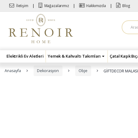
Skip to navigation
Skip to content
İletişim
Mağazalarımız
Hakkımızda
Blog
A
r
a
m
a
:
Elektrikli Ev Aletleri
Yemek & Kahvaltı Takımları
Çatal Kaşık Bı
Anasayfa
Dekorasyon
Obje
GİFTDECOR MALASI