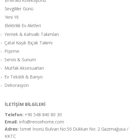
Emerald Koleksiyonu
Sevgililer Günü
Yeni Yıl
Elektrikli Ev Aletleri
Yemek & Kahvaltı Takımları
Çatal Kaşık Bıçak Takımı
Pişirme
Servis & Sunum
Mutfak Aksesuarları
Ev Tekstili & Banyo
Dekorasyon
İLETİŞİM BİLGİLERİ
Telefon:
+90 548 840 80 30
Email:
info@renoirhome.com
Adres:
İsmet İnonü Bulvarı No:50 Dükkan No: 2 Gazimağusa /
KKTC