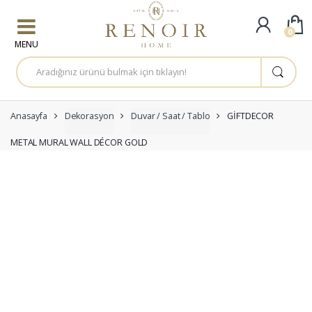
Skip to navigation
Skip to content
0
A
r
a
m
a
:
Anasayfa
Dekorasyon
Duvar / Saat / Tablo
GİFTDECOR
METAL MURAL WALL DÉCOR GOLD