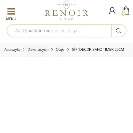
Skip to navigation
Skip to content
0
A
r
a
m
a
:
Anasayfa
Dekorasyon
Obje
GİFTDECOR SAND TIMER 20CM