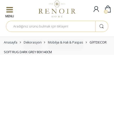
Skip to navigation
Skip to content
0
A
r
a
m
a
:
Anasayfa
Dekorasyon
Mobilya & Halı & Paspas
GİFTDECOR
SOFT RUG DARK GREY 80X140CM