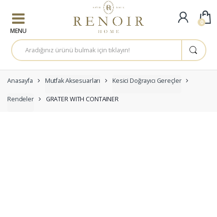
Skip to navigation
Skip to content
0
A
r
a
m
a
:
Anasayfa
Mutfak Aksesuarları
Kesici Doğrayıcı Gereçler
Rendeler
GRATER WITH CONTAINER