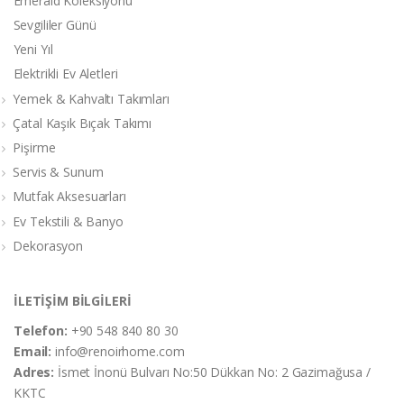
Emerald Koleksiyonu
Sevgililer Günü
Yeni Yıl
Elektrikli Ev Aletleri
Yemek & Kahvaltı Takımları
Çatal Kaşık Bıçak Takımı
Pişirme
Servis & Sunum
Mutfak Aksesuarları
Ev Tekstili & Banyo
Dekorasyon
İLETİŞİM BİLGİLERİ
Telefon:
+90 548 840 80 30
Email:
info@renoirhome.com
Adres:
İsmet İnonü Bulvarı No:50 Dükkan No: 2 Gazimağusa /
KKTC