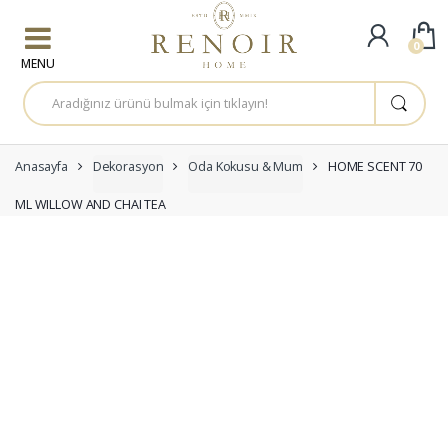
Skip to navigation
Skip to content
0
A
r
a
m
a
:
Anasayfa
Dekorasyon
Oda Kokusu & Mum
HOME SCENT 70
ML WILLOW AND CHAI TEA