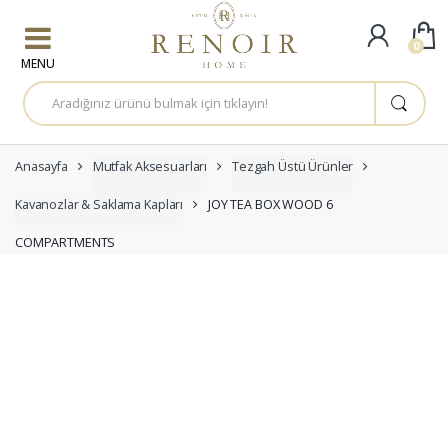
Skip to navigation
Skip to content
0
A
r
a
m
a
:
Anasayfa
Mutfak Aksesuarları
Tezgah Üstü Ürünler
Kavanozlar & Saklama Kapları
JOY TEA BOX WOOD 6
COMPARTMENTS