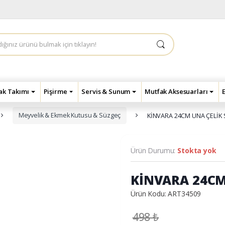
çak Takımı
Pişirme
Servis & Sunum
Mutfak Aksesuarları
Meyvelik & Ekmek Kutusu & Süzgeç
KİNVARA 24CM UNA ÇELİK
Ürün Durumu:
Stokta yok
KİNVARA 24CM
Ürün Kodu: ART34509
498
₺