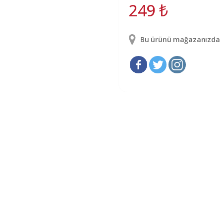
249
₺
Bu ürünü mağazanızda g