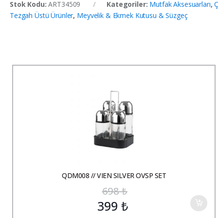
Stok Kodu:
ART34509
Kategoriler:
Mutfak Aksesuarları
,
Ç
Tezgah Üstü Ürünler
,
Meyvelik & Ekmek Kutusu & Süzgeç
QDM008 // VIEN SILVER OVSP SET
698
₺
399
₺