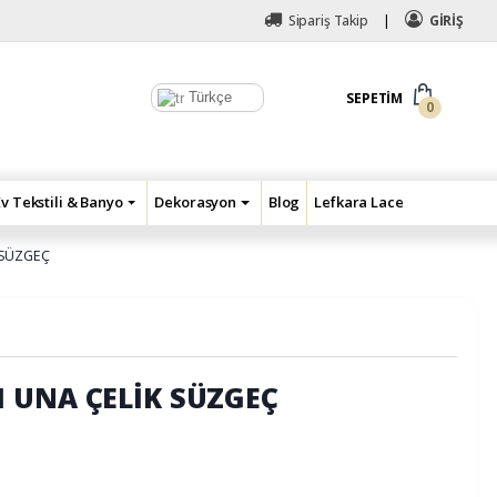
Sipariş Takip
GİRİŞ
Türkçe
SEPETIM
0
Ev Tekstili & Banyo
Dekorasyon
Blog
Lefkara Lace
 SÜZGEÇ
 UNA ÇELİK SÜZGEÇ