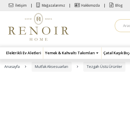
Skip to navigation
Skip to content
İletişim
Mağazalarımız
Hakkımızda
Blog
A
r
a
m
a
:
Elektrikli Ev Aletleri
Yemek & Kahvaltı Takımları
Çatal Kaşık Bı
Anasayfa
Mutfak Aksesuarları
Tezgah Üstü Ürünler