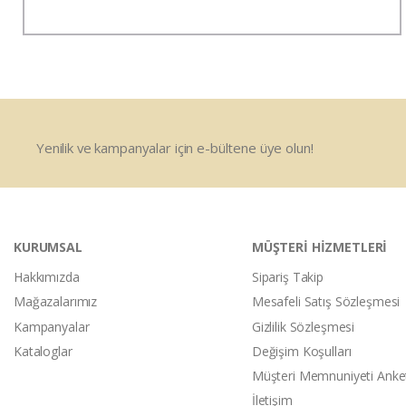
Yenilik ve kampanyalar için e-bültene üye olun!
KURUMSAL
MÜŞTERİ HİZMETLERİ
Hakkımızda
Sipariş Takip
Mağazalarımız
Mesafeli Satış Sözleşmesi
Kampanyalar
Gizlilik Sözleşmesi
Kataloglar
Değişim Koşulları
Müşteri Memnuniyeti Anke
İletişim