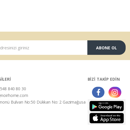
ABONE OL
GİLERİ
BİZİ TAKİP EDİN
548 840 80 30
enoirhome.com
İnonü Bulvarı No:50 Dükkan No: 2 Gazimağusa