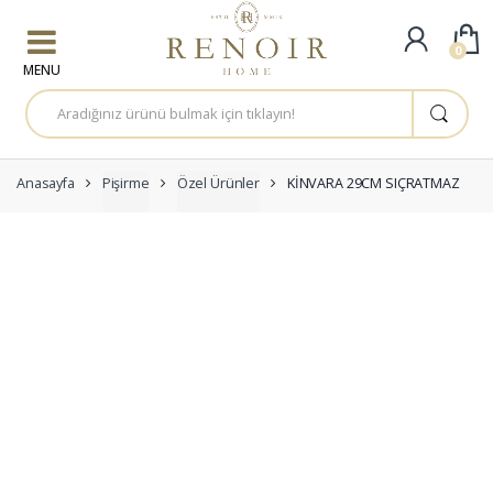
Skip to navigation
Skip to content
0
A
r
a
m
a
:
Anasayfa
Pişirme
Özel Ürünler
KİNVARA 29CM SIÇRATMAZ