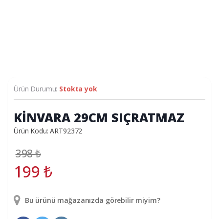
Ürün Durumu:
Stokta yok
KİNVARA 29CM SIÇRATMAZ
Ürün Kodu: ART92372
398
₺
199
₺
Bu ürünü mağazanızda görebilir miyim?