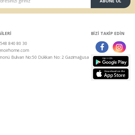
ABONE OL
GİLERİ
BİZİ TAKİP EDİN
548 840 80 30
enoirhome.com
İnonü Bulvarı No:50 Dükkan No: 2 Gazimağusa