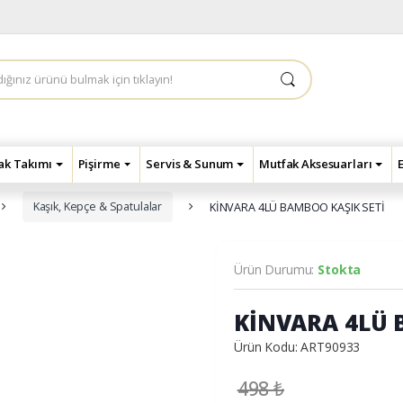
çak Takımı
Pişirme
Servis & Sunum
Mutfak Aksesuarları
Kaşık, Kepçe & Spatulalar
KİNVARA 4LÜ BAMBOO KAŞIK SETİ
Ürün Durumu:
Stokta
KİNVARA 4LÜ 
Ürün Kodu: ART90933
498
₺