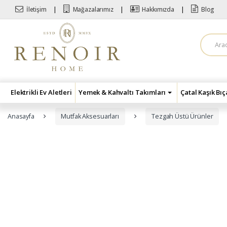
Skip to navigation
Skip to content
İletişim
Mağazalarımız
Hakkımızda
Blog
A
r
a
m
a
:
Elektrikli Ev Aletleri
Yemek & Kahvaltı Takımları
Çatal Kaşık Bı
Anasayfa
Mutfak Aksesuarları
Tezgah Üstü Ürünler