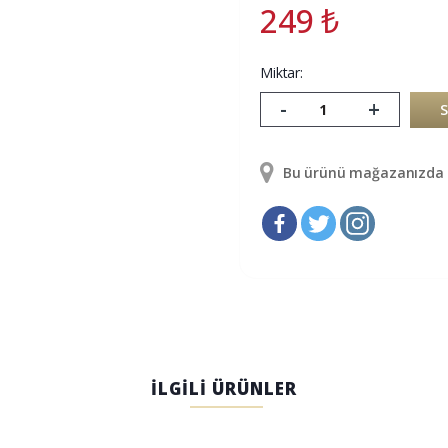
249
₺
Miktar:
-
+
Bu ürünü mağazanızda g
İLGİLİ ÜRÜNLER