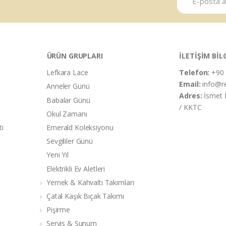
ÜRÜN GRUPLARI
İLETİŞİM BİL
Lefkara Lace
Telefon:
+90 
Email:
info@r
Anneler Günü
Adres:
İsmet 
Babalar Günü
/ KKTC
Okul Zamanı
ti
Emerald Koleksiyonu
Sevgililer Günü
Yeni Yıl
Elektrikli Ev Aletleri
Yemek & Kahvaltı Takımları
Çatal Kaşık Bıçak Takımı
Pişirme
Servis & Sunum