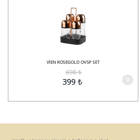
VİEN ROSEGOLD OVSP SET
698
₺
399
₺