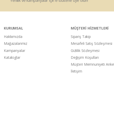
Yenilik ve kampanyalar için e-bültene üye olun!
KURUMSAL
MÜŞTERİ HİZMETLERİ
Hakkımızda
Sipariş Takip
Mağazalarımız
Mesafeli Satış Sözleşmesi
Kampanyalar
Gizlilik Sözleşmesi
Kataloglar
Değişim Koşulları
Müşteri Memnuniyeti Anke
İletişim