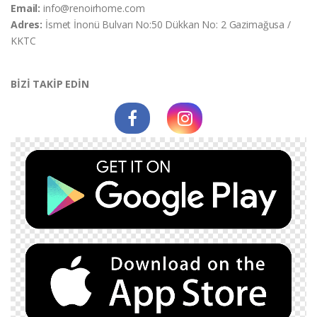
Email:
info@renoirhome.com
Adres:
İsmet İnonü Bulvarı No:50 Dükkan No: 2 Gazimağusa /
KKTC
BİZİ TAKİP EDİN