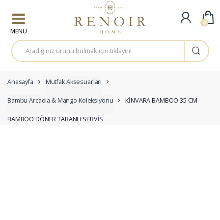
Skip to navigation
Skip to content
0
A
r
a
m
a
:
Anasayfa
Mutfak Aksesuarları
Bambu Arcadia & Mango Koleksiyonu
KİNVARA BAMBOO 35 CM
BAMBOO DÖNER TABANLI SERVİS