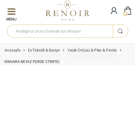
Skip to navigation
Skip to content
0
A
r
a
m
a
:
Anasayfa
Ev Tekstili & Banyo
Yatak Örtüsü & Pike & Perde
KİNVARA BEYAZ PERDE STRIPES