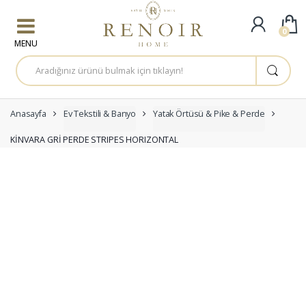
Skip to navigation
Skip to content
0
A
r
a
m
a
:
Anasayfa
Ev Tekstili & Banyo
Yatak Örtüsü & Pike & Perde
KİNVARA GRİ PERDE STRIPES HORIZONTAL