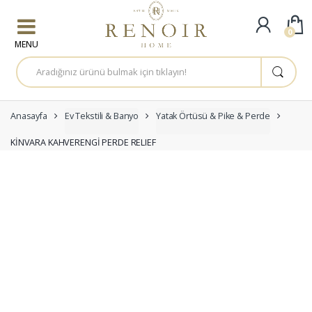
Skip to navigation
Skip to content
0
A
r
a
m
a
:
Anasayfa
Ev Tekstili & Banyo
Yatak Örtüsü & Pike & Perde
KİNVARA KAHVERENGİ PERDE RELIEF