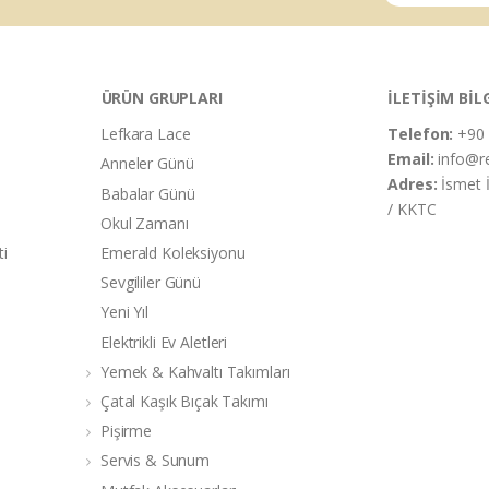
ÜRÜN GRUPLARI
İLETİŞİM BİL
Lefkara Lace
Telefon:
+90 
Email:
info@r
Anneler Günü
Adres:
İsmet 
Babalar Günü
/ KKTC
Okul Zamanı
ti
Emerald Koleksiyonu
Sevgililer Günü
Yeni Yıl
Elektrikli Ev Aletleri
Yemek & Kahvaltı Takımları
Çatal Kaşık Bıçak Takımı
Pişirme
Servis & Sunum