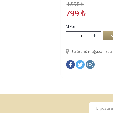
1.598
₺
799
₺
Miktar:
-
+
Bu ürünü mağazanızda g