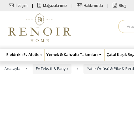
Skip to navigation
Skip to content
İletişim
Mağazalarımız
Hakkımızda
Blog
A
r
a
m
a
:
Elektrikli Ev Aletleri
Yemek & Kahvaltı Takımları
Çatal Kaşık Bı
Anasayfa
Ev Tekstili & Banyo
Yatak Örtüsü & Pike & Per