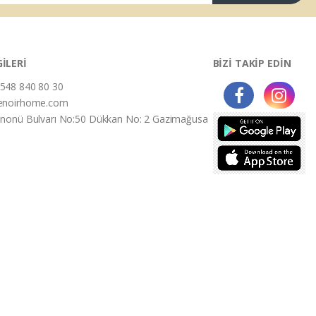
GİLERİ
BİZİ TAKİP EDİN
548 840 80 30
enoirhome.com
İnonü Bulvarı No:50 Dükkan No: 2 Gazimağusa