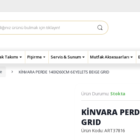
çak Takımı
Pişirme
Servis & Sunum
Mutfak Aksesuarları
de
KİNVARA PERDE 140X260CM 6 EYELETS BEIGE GRID
Ürün Durumu:
Stokta
KİNVARA PERD
GRID
Ürün Kodu: ART37816