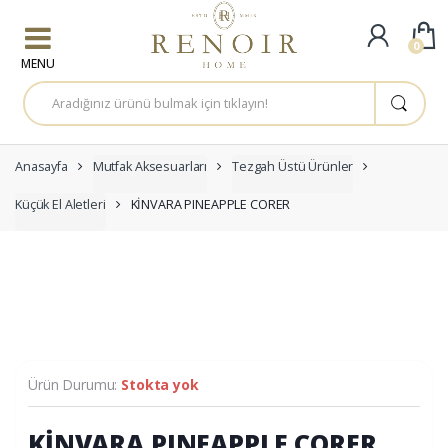
Skip to navigation
Skip to content
0
A
r
a
m
a
:
Anasayfa
Mutfak Aksesuarları
Tezgah Üstü Ürünler
Küçük El Aletleri
KİNVARA PINEAPPLE CORER
Ürün Durumu:
Stokta yok
KİNVARA PINEAPPLE CORER