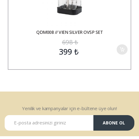
QDM008 // VIEN SILVER OVSP SET
698
₺
399
₺
Yenilik ve kampanyalar için e-bültene üye olun!
ABONE OL