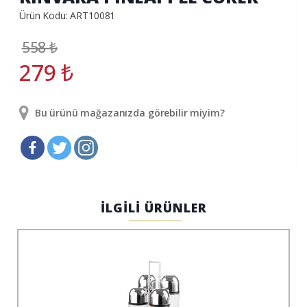
Ürün Kodu: ART10081
558
₺
279
₺
Bu ürünü mağazanızda görebilir miyim?
İLGİLİ ÜRÜNLER