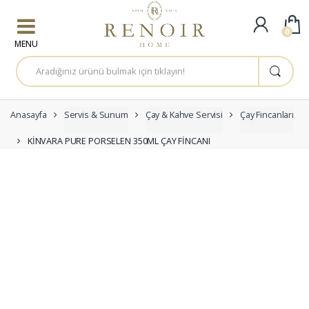
Skip to navigation
Skip to content
0
A
r
a
m
a
:
Anasayfa
Servis & Sunum
Çay & Kahve Servisi
Çay Fincanları
KİNVARA PURE PORSELEN 350ML ÇAY FİNCANI