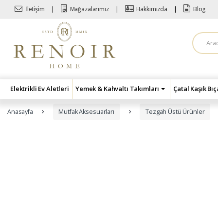
Skip to navigation
Skip to content
İletişim
Mağazalarımız
Hakkımızda
Blog
A
r
a
m
a
:
Elektrikli Ev Aletleri
Yemek & Kahvaltı Takımları
Çatal Kaşık Bı
Anasayfa
Mutfak Aksesuarları
Tezgah Üstü Ürünler