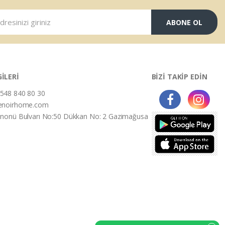
ABONE OL
GİLERİ
BİZİ TAKİP EDİN
548 840 80 30
enoirhome.com
İnonü Bulvarı No:50 Dükkan No: 2 Gazimağusa