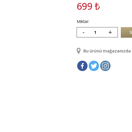
699
₺
Miktar:
-
+
Bu ürünü mağazanızda g