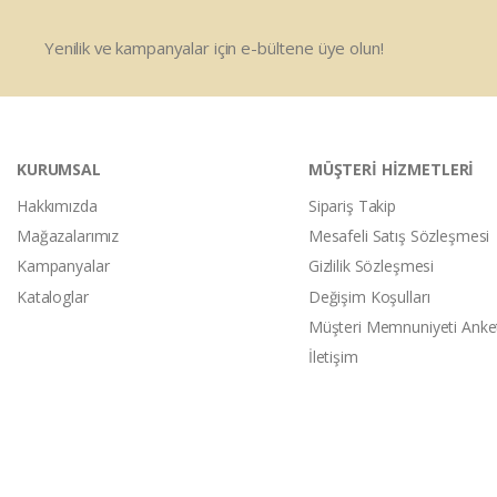
Yenilik ve kampanyalar için e-bültene üye olun!
KURUMSAL
MÜŞTERİ HİZMETLERİ
Hakkımızda
Sipariş Takip
Mağazalarımız
Mesafeli Satış Sözleşmesi
Kampanyalar
Gizlilik Sözleşmesi
Kataloglar
Değişim Koşulları
Müşteri Memnuniyeti Anke
İletişim