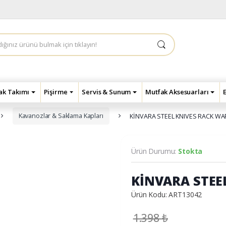
çak Takımı
Pişirme
Servis & Sunum
Mutfak Aksesuarları
Kavanozlar & Saklama Kapları
KİNVARA STEEL KNIVES RACK W
Ürün Durumu:
Stokta
KİNVARA STEE
Ürün Kodu: ART13042
1.398
₺