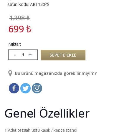
Ürün Kodu: ART13048
1.398
₺
699
₺
Miktar:
-
+
SEPETE EKLE
Bu ürünü mağazanızda görebilir miyim?
Genel Özellikler
1 Adet tezgah üstü kaşık / kepçe standı