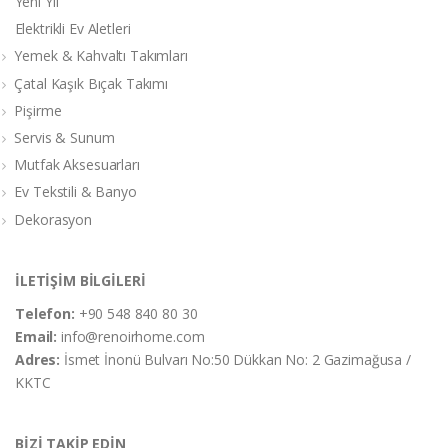
Yeni Yıl
Elektrikli Ev Aletleri
Yemek & Kahvaltı Takımları
Çatal Kaşık Bıçak Takımı
Pişirme
Servis & Sunum
Mutfak Aksesuarları
Ev Tekstili & Banyo
Dekorasyon
İLETİŞİM BİLGİLERİ
Telefon:
+90 548 840 80 30
Email:
info@renoirhome.com
Adres:
İsmet İnonü Bulvarı No:50 Dükkan No: 2 Gazimağusa /
KKTC
BİZİ TAKİP EDİN