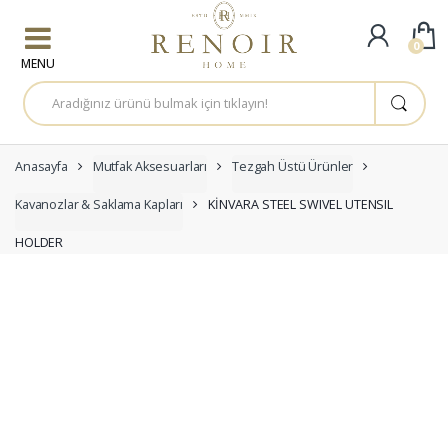
Skip to navigation
Skip to content
0
A
r
a
m
a
:
Anasayfa
Mutfak Aksesuarları
Tezgah Üstü Ürünler
Kavanozlar & Saklama Kapları
KİNVARA STEEL SWIVEL UTENSIL
HOLDER