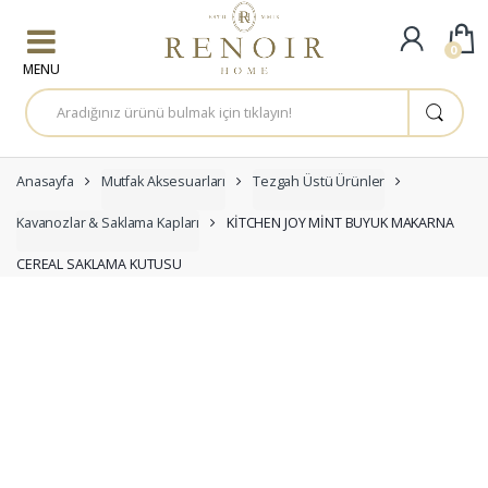
Skip to navigation
Skip to content
0
A
r
a
m
a
:
Anasayfa
Mutfak Aksesuarları
Tezgah Üstü Ürünler
Kavanozlar & Saklama Kapları
KİTCHEN JOY MİNT BUYUK MAKARNA
CEREAL SAKLAMA KUTUSU