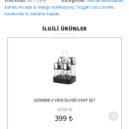
Stok Kodu:
ART12939
Kategoriler:
Mutfak Aksesuarları
,
Bambu Arcadia & Mango Koleksiyonu
,
Tezgah Üstü Ürünler
,
Kavanozlar & Saklama Kapları
İLGİLİ ÜRÜNLER
QDM008 // VIEN SILVER OVSP SET
698
₺
399
₺