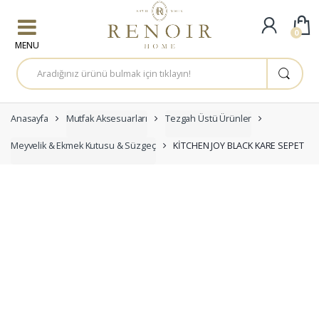
Skip to navigation
Skip to content
0
A
r
a
m
a
:
Anasayfa
Mutfak Aksesuarları
Tezgah Üstü Ürünler
Meyvelik & Ekmek Kutusu & Süzgeç
KİTCHEN JOY BLACK KARE SEPET