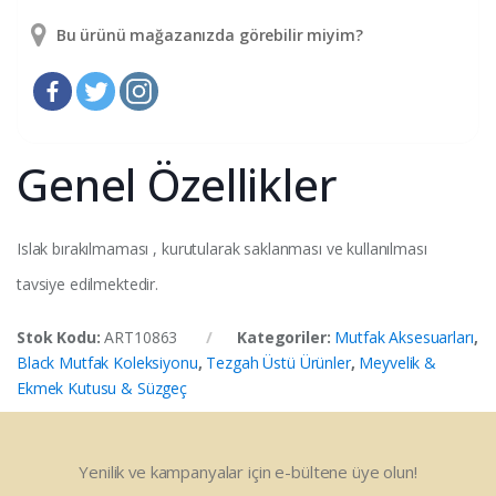
Bu ürünü mağazanızda görebilir miyim?
Genel Özellikler
Islak bırakılmaması , kurutularak saklanması ve kullanılması
tavsiye edilmektedir.
Stok Kodu:
ART10863
Kategoriler:
Mutfak Aksesuarları
,
Black Mutfak Koleksiyonu
,
Tezgah Üstü Ürünler
,
Meyvelik &
Ekmek Kutusu & Süzgeç
Yenilik ve kampanyalar için e-bültene üye olun!