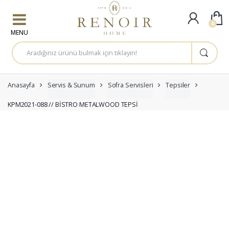
Skip to navigation
Skip to content
0
A
r
a
m
a
:
Anasayfa
Servis & Sunum
Sofra Servisleri
Tepsiler
KPM2021-088 // BİSTRO METALWOOD TEPSİ