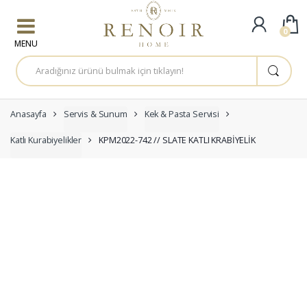
Skip to navigation
Skip to content
0
A
r
a
m
a
:
Anasayfa
Servis & Sunum
Kek & Pasta Servisi
Katlı Kurabiyelikler
KPM2022-742 // SLATE KATLI KRABİYELİK