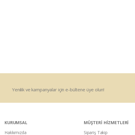
Yenilik ve kampanyalar için e-bültene üye olun!
KURUMSAL
MÜŞTERİ HİZMETLERİ
Hakkımızda
Sipariş Takip