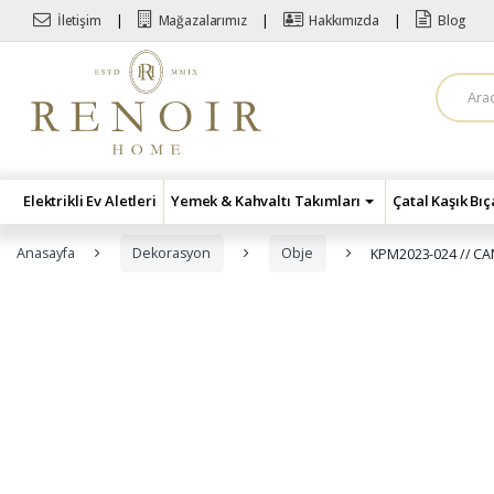
Skip to navigation
Skip to content
İletişim
Mağazalarımız
Hakkımızda
Blog
A
r
a
m
a
:
Elektrikli Ev Aletleri
Yemek & Kahvaltı Takımları
Çatal Kaşık Bı
Anasayfa
Dekorasyon
Obje
KPM2023-024 // C