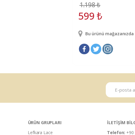
1.198
₺
599
₺
Bu ürünü mağazanızda g
ÜRÜN GRUPLARI
İLETİŞİM BİL
Lefkara Lace
Telefon:
+90 