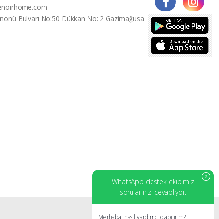
enoirhome.com
İnonü Bulvarı No:50 Dükkan No: 2 Gazimağusa
X
WhatsApp destek ekibimiz
sorularınızı cevaplıyor.
Merhaba, nasıl yardımcı olabilirim?