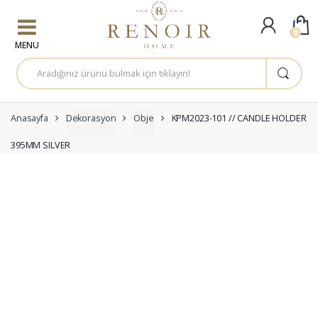
Skip to navigation
Skip to content
0
A
r
a
m
a
:
Anasayfa
Dekorasyon
Obje
KPM2023-101 // CANDLE HOLDER
395MM SILVER