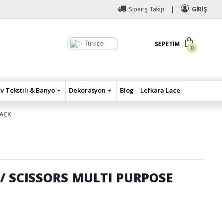
Sipariş Takip
GİRİŞ
Türkçe
SEPETIM
0
Ev Tekstili & Banyo
Dekorasyon
Blog
Lefkara Lace
LACK
// SCISSORS MULTI PURPOSE