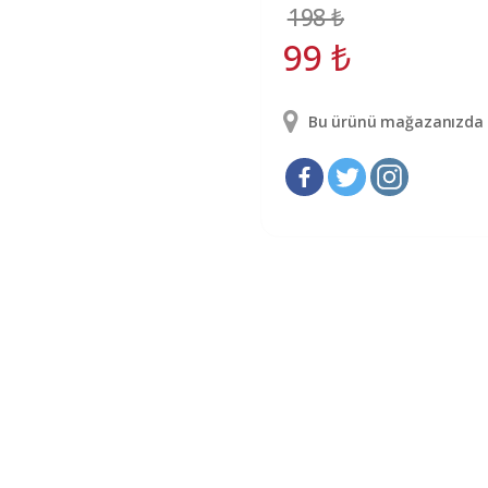
198
₺
99
₺
Bu ürünü mağazanızda g