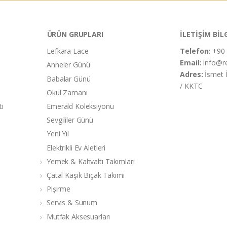
ÜRÜN GRUPLARI
İLETİŞİM BİL
Lefkara Lace
Telefon:
+90 
Email:
info@r
Anneler Günü
Adres:
İsmet 
Babalar Günü
/ KKTC
Okul Zamanı
ti
Emerald Koleksiyonu
Sevgililer Günü
Yeni Yıl
Elektrikli Ev Aletleri
Yemek & Kahvaltı Takımları
Çatal Kaşık Bıçak Takımı
Pişirme
Servis & Sunum
Mutfak Aksesuarları