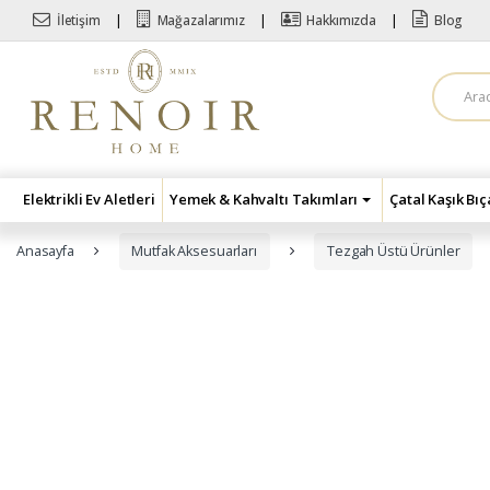
Skip to navigation
Skip to content
İletişim
Mağazalarımız
Hakkımızda
Blog
A
r
a
m
a
:
Elektrikli Ev Aletleri
Yemek & Kahvaltı Takımları
Çatal Kaşık Bı
Anasayfa
Mutfak Aksesuarları
Tezgah Üstü Ürünler