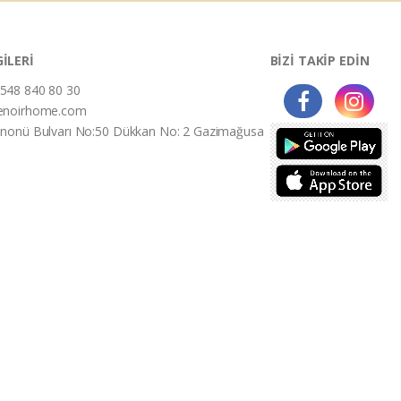
GİLERİ
BİZİ TAKİP EDİN
548 840 80 30
enoirhome.com
İnonü Bulvarı No:50 Dükkan No: 2 Gazimağusa