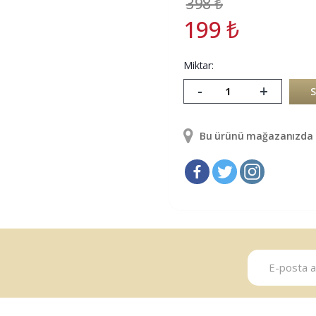
398
₺
199
₺
Miktar:
-
+
Bu ürünü mağazanızda g