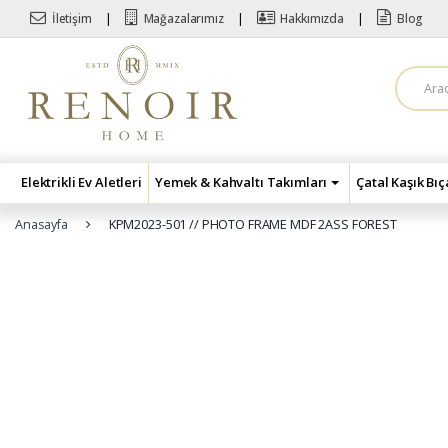
Skip to navigation
Skip to content
İletişim
Mağazalarımız
Hakkımızda
Blog
A
r
a
m
a
:
Elektrikli Ev Aletleri
Yemek & Kahvaltı Takımları
Çatal Kaşık Bı
Anasayfa
KPM2023-501 // PHOTO FRAME MDF 2ASS FOREST