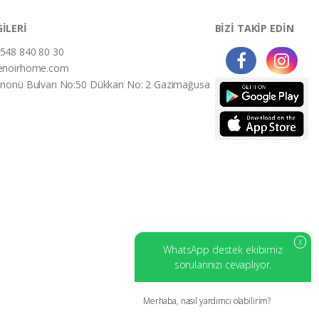
GİLERİ
BİZİ TAKİP EDİN
548 840 80 30
enoirhome.com
İnonü Bulvarı No:50 Dükkan No: 2 Gazimağusa
X
WhatsApp destek ekibimiz
sorularınızı cevaplıyor.
Merhaba, nasıl yardımcı olabilirim?