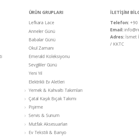
ÜRÜN GRUPLARI
İLETİŞİM BİL
Lefkara Lace
Telefon:
+90 
Email:
info@r
Anneler Günü
Adres:
İsmet 
Babalar Günü
/ KKTC
Okul Zamanı
ti
Emerald Koleksiyonu
Sevgililer Günü
Yeni Yıl
Elektrikli Ev Aletleri
Yemek & Kahvaltı Takımları
Çatal Kaşık Bıçak Takımı
Pişirme
Servis & Sunum
Mutfak Aksesuarları
Ev Tekstili & Banyo