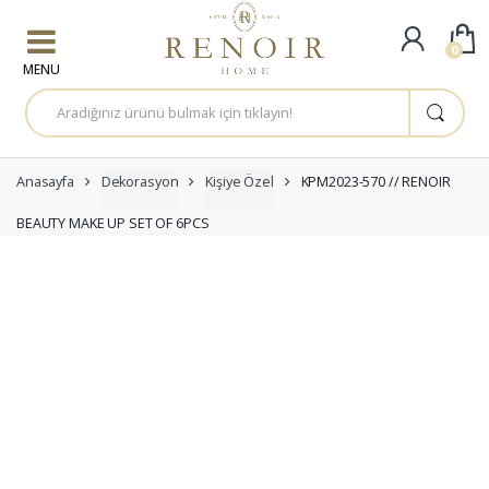
Skip to navigation
Skip to content
0
A
r
a
m
a
:
Anasayfa
Dekorasyon
Kişiye Özel
KPM2023-570 // RENOIR
BEAUTY MAKE UP SET OF 6PCS