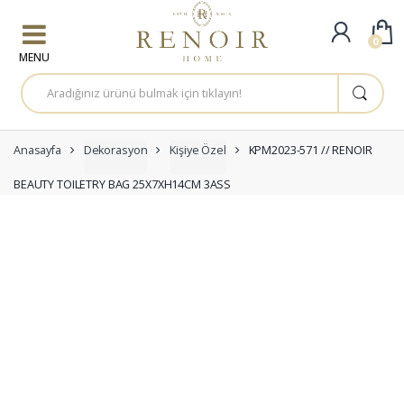
Skip to navigation
Skip to content
0
A
r
a
m
a
:
Anasayfa
Dekorasyon
Kişiye Özel
KPM2023-571 // RENOIR
BEAUTY TOILETRY BAG 25X7XH14CM 3ASS