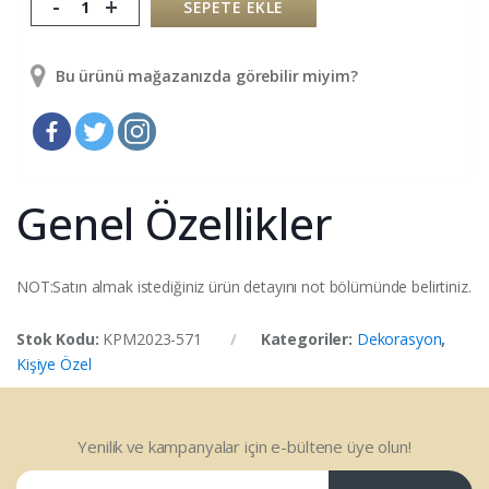
-
+
SEPETE EKLE
Bu ürünü mağazanızda görebilir miyim?
Genel Özellikler
NOT:Satın almak istediğiniz ürün detayını not bölümünde belirtiniz.
Stok Kodu:
KPM2023-571
Kategoriler:
Dekorasyon
,
Kişiye Özel
Yenilik ve kampanyalar için e-bültene üye olun!