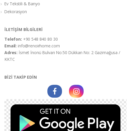
Ev Tekstili & Banyo
Dekorasyon
İLETİŞİM BİLGİLERİ
Telefon:
+90 548 840 80 30
Email:
info@renoirhome.com
Adres:
İsmet İnonü Bulvarı No:50 Dükkan No: 2 Gazimağusa /
KKTC
BİZİ TAKİP EDİN