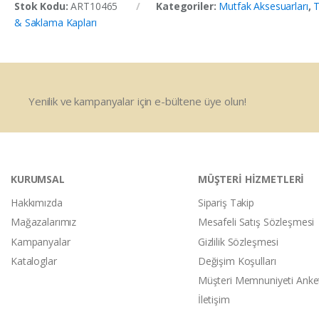
Stok Kodu:
ART10465
Kategoriler:
Mutfak Aksesuarları
,
T
& Saklama Kapları
Yenilik ve kampanyalar için e-bültene üye olun!
KURUMSAL
MÜŞTERİ HİZMETLERİ
Hakkımızda
Sipariş Takip
Mağazalarımız
Mesafeli Satış Sözleşmesi
Kampanyalar
Gizlilik Sözleşmesi
Kataloglar
Değişim Koşulları
Müşteri Memnuniyeti Anke
İletişim