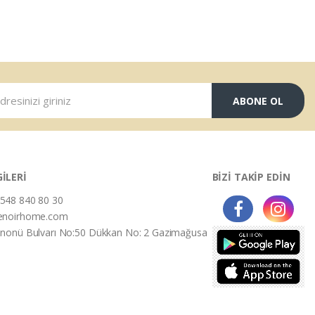
ABONE OL
GİLERİ
BİZİ TAKİP EDİN
548 840 80 30
enoirhome.com
İnonü Bulvarı No:50 Dükkan No: 2 Gazimağusa