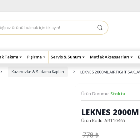
çak Takımı
Pişirme
Servis & Sunum
Mutfak Aksesuarları
Kavanozlar & Saklama Kapları
LEKNES 2000ML AİRTİGHT SAKLA
Ürün Durumu:
Stokta
LEKNES 2000M
Ürün Kodu: ART10465
778
₺