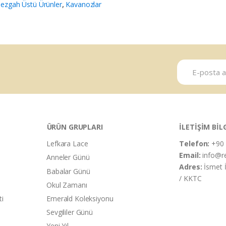
ezgah Üstü Ürünler
,
Kavanozlar
ÜRÜN GRUPLARI
İLETİŞİM BİL
Lefkara Lace
Telefon:
+90 
Email:
info@r
Anneler Günü
Adres:
İsmet 
Babalar Günü
/ KKTC
Okul Zamanı
ti
Emerald Koleksiyonu
Sevgililer Günü
Yeni Yıl