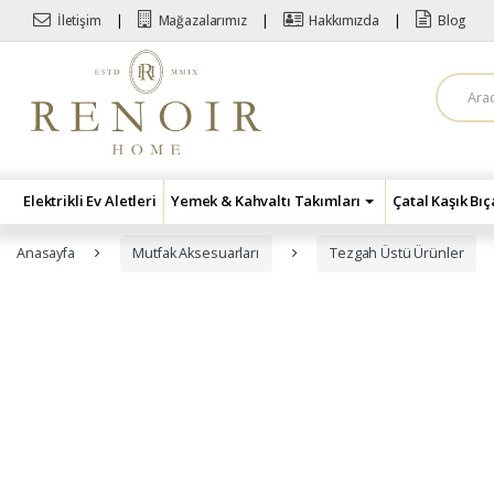
Skip to navigation
Skip to content
İletişim
Mağazalarımız
Hakkımızda
Blog
A
r
a
m
a
:
Elektrikli Ev Aletleri
Yemek & Kahvaltı Takımları
Çatal Kaşık Bı
Anasayfa
Mutfak Aksesuarları
Tezgah Üstü Ürünler