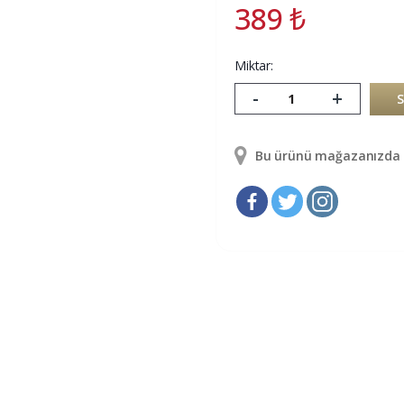
389
₺
Miktar:
-
+
Bu ürünü mağazanızda g