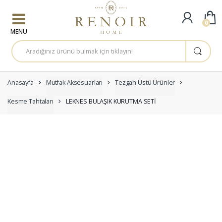
Skip to navigation
Skip to content
0
A
r
a
m
a
:
Anasayfa
Mutfak Aksesuarları
Tezgah Üstü Ürünler
Kesme Tahtaları
LEKNES BULAŞIK KURUTMA SETİ