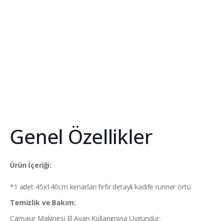
Genel Özellikler
Ürün İçeriği:
*1 adet 45x140cm kenarları fırfır detaylı kadife runner örtü
Temizlik ve Bakım:
Çamaşır Makinesi El Ayarı Kullanımına Uygundur.