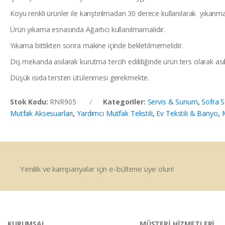
Koyu renkli ürünler ile karıştırılmadan 30 derece kullanılarak yıkanmal
Ürün yıkama esnasında Ağartıcı kullanılmamalıdır.
Yıkama bittikten sonra makine içinde bekletilmemelidir.
Dış mekanda asılarak kurutma tercih edildiğinde ürün ters olarak asıl
Düşük ısıda tersten ütülenmesi gerekmekte.
Stok Kodu:
RNR905
Kategoriler:
Servis & Sunum
,
Sofra S
Mutfak Aksesuarları
,
Yardımcı Mutfak Tekstili
,
Ev Tekstili & Banyo
,
M
Yenilik ve kampanyalar için e-bültene üye olun!
KURUMSAL
MÜŞTERİ HİZMETLERİ