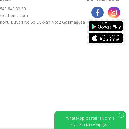
548 840 80 30
enoirhome.com
İnonü Bulvarı No:50 Dükkan No: 2 Gazimağusa
X
WhatsApp destek ekibimiz
sorularınızı cevaplıyor.