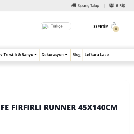
Sipariş Takip
GİRİŞ
Türkçe
SEPETIM
0
Ev Tekstili & Banyo
Dekorasyon
Blog
Lefkara Lace
E FIRFIRLI RUNNER 45X140CM