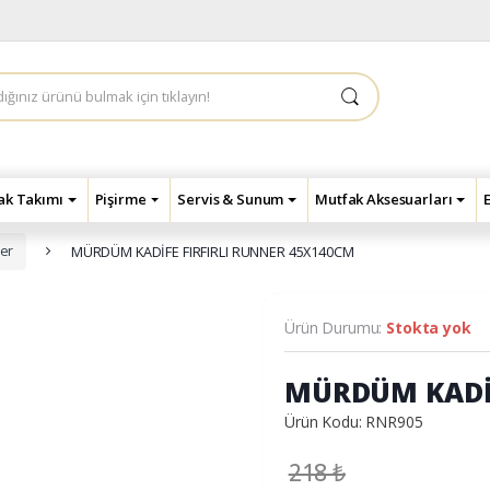
çak Takımı
Pişirme
Servis & Sunum
Mutfak Aksesuarları
er
MÜRDÜM KADİFE FIRFIRLI RUNNER 45X140CM
Ürün Durumu:
Stokta yok
MÜRDÜM KADİF
Ürün Kodu: RNR905
218
₺