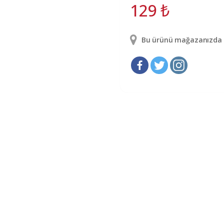
129
₺
Bu ürünü mağazanızda g