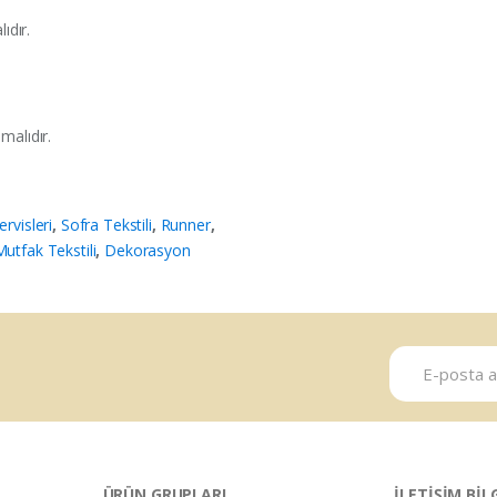
ıdır.
malıdır.
ervisleri
,
Sofra Tekstili
,
Runner
,
utfak Tekstili
,
Dekorasyon
ÜRÜN GRUPLARI
İLETİŞİM BİL