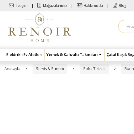
Skip to navigation
Skip to content
İletişim
Mağazalarımız
Hakkımızda
Blog
A
r
a
m
a
:
Elektrikli Ev Aletleri
Yemek & Kahvaltı Takımları
Çatal Kaşık Bı
Anasayfa
Servis & Sunum
Sofra Tekstili
Runn