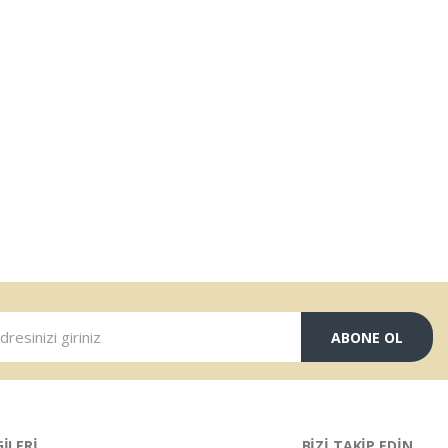
ABONE OL
GİLERİ
BİZİ TAKİP EDİN