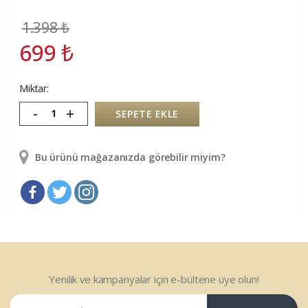
1.398
₺
699
₺
Miktar:
-
+
SEPETE EKLE
Bu ürünü mağazanızda görebilir miyim?
Yenilik ve kampanyalar için e-bültene üye olun!