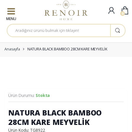
Skip to navigation
Skip to content
0
A
r
a
m
a
:
Anasayfa
NATURA BLACK BAMBOO 28CM KARE MEYVELİK
Ürün Durumu:
Stokta
NATURA BLACK BAMBOO
28CM KARE MEYVELİK
Ürün Kodu: TG8922