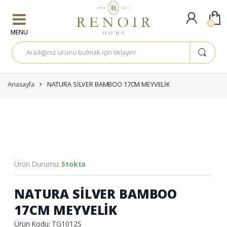
Skip to navigation
Skip to content
0
A
r
a
m
a
:
Anasayfa
NATURA SİLVER BAMBOO 17CM MEYVELİK
Ürün Durumu:
Stokta
NATURA SİLVER BAMBOO
17CM MEYVELİK
Ürün Kodu: TG1012S