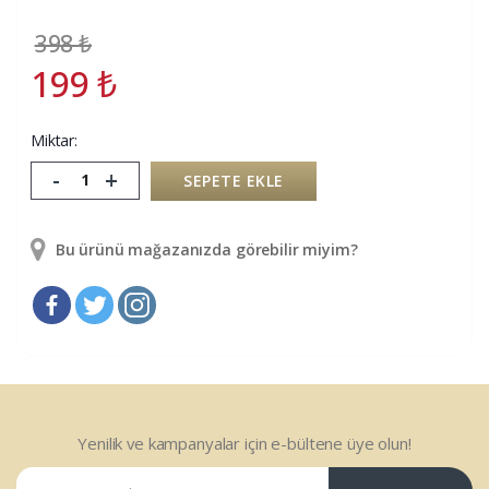
398
₺
199
₺
Miktar:
-
+
SEPETE EKLE
Bu ürünü mağazanızda görebilir miyim?
Yenilik ve kampanyalar için e-bültene üye olun!