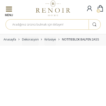
Skip to navigation
Skip to content
0
A
r
a
m
a
:
Anasayfa
Dekorasyon
Kırtasiye
NOTITIEBLOK BALPEN 2ASS