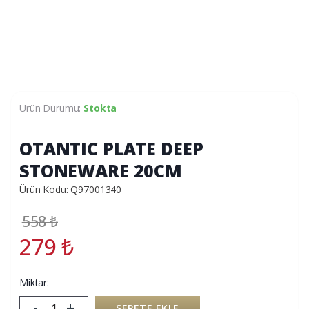
Ürün Durumu:
Stokta
OTANTIC PLATE DEEP
STONEWARE 20CM
Ürün Kodu: Q97001340
558
₺
279
₺
Miktar:
-
+
SEPETE EKLE