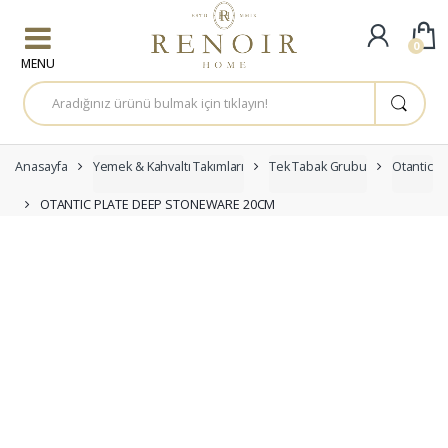
Skip to navigation
Skip to content
0
A
r
a
m
a
:
Anasayfa
Yemek & Kahvaltı Takımları
Tek Tabak Grubu
Otantic
OTANTIC PLATE DEEP STONEWARE 20CM