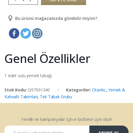
Bu ürünü mağazanızda görebilir miyim?
Genel Özellikler
1 Adet sulu yemek tabağı
Stok Kodu:
Q97001340
Kategoriler:
Otantic
,
Yemek &
Kahvaltı Takımları
,
Tek Tabak Grubu
Yenilik ve kampanyalar için e-bültene üye olun!
ABONE OL