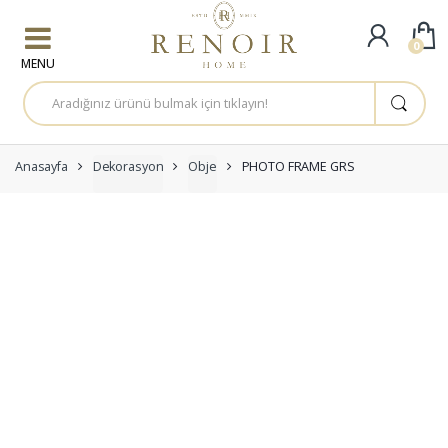
Skip to navigation
Skip to content
0
A
r
a
m
a
:
Anasayfa
Dekorasyon
Obje
PHOTO FRAME GRS