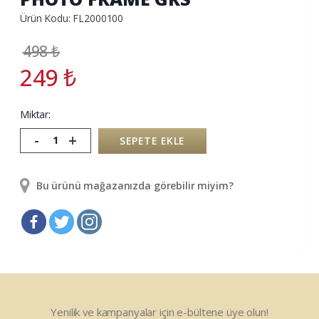
Ürün Kodu: FL2000100
498
₺
249
₺
Miktar:
-
+
SEPETE EKLE
Bu ürünü mağazanızda görebilir miyim?
Yenilik ve kampanyalar için e-bültene üye olun!