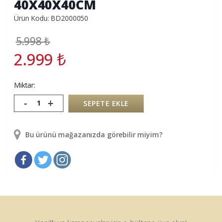
40X40X40CM
Ürün Kodu: BD2000050
5.998
₺
2.999
₺
Miktar:
-
+
SEPETE EKLE
Bu ürünü mağazanızda görebilir miyim?