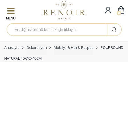
Skip to navigation
Skip to content
0
A
r
a
m
a
:
Anasayfa
Dekorasyon
Mobilya & Halı & Paspas
POUF ROUND
NATURAL 40X40X40CM