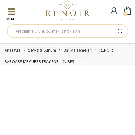
Skip to navigation
Skip to content
0
A
r
a
m
a
:
Anasayfa
Servis & Sunum
Bar Malzemeleri
RENOIR
BARWARE ICE CUBES TRAY FOR 4 CUBES