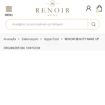
Skip to navigation
Skip to content
0
A
r
a
m
a
:
Anasayfa
Dekorasyon
Kişiye Özel
RENOIR BEAUTY MAKE UP
ORGANIZER DIA 13XH12CM