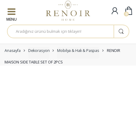
Skip to navigation
Skip to content
0
A
r
a
m
a
:
Anasayfa
Dekorasyon
Mobilya & Halı & Paspas
RENOIR
MAISON SIDE TABLE SET OF 2PCS