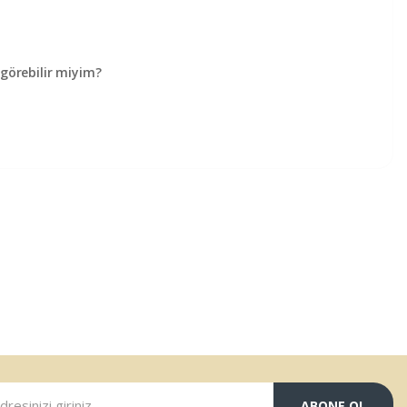
örebilir miyim?
ABONE OL