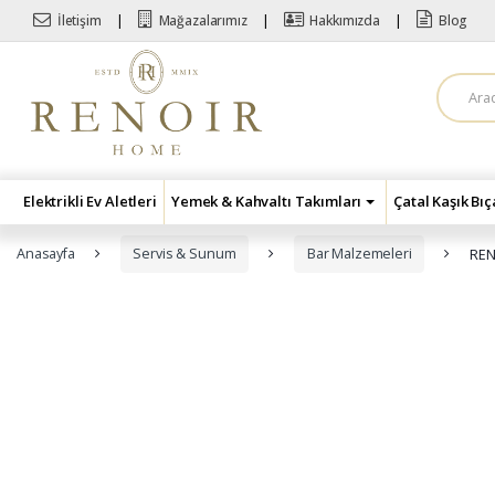
Skip to navigation
Skip to content
İletişim
Mağazalarımız
Hakkımızda
Blog
A
r
a
m
a
:
Elektrikli Ev Aletleri
Yemek & Kahvaltı Takımları
Çatal Kaşık Bı
Anasayfa
Servis & Sunum
Bar Malzemeleri
REN