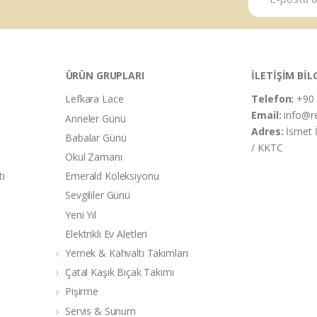
ÜRÜN GRUPLARI
İLETİŞİM BİL
Lefkara Lace
Telefon:
+90 
Email:
info@r
Anneler Günü
Adres:
İsmet 
Babalar Günü
/ KKTC
Okul Zamanı
ti
Emerald Koleksiyonu
Sevgililer Günü
Yeni Yıl
Elektrikli Ev Aletleri
Yemek & Kahvaltı Takımları
Çatal Kaşık Bıçak Takımı
Pişirme
Servis & Sunum