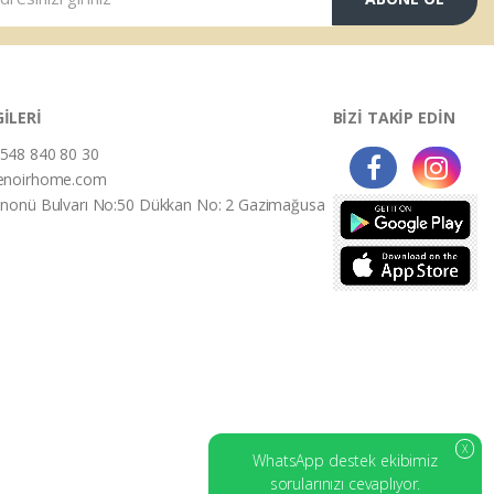
GİLERİ
BİZİ TAKİP EDİN
548 840 80 30
enoirhome.com
İnonü Bulvarı No:50 Dükkan No: 2 Gazimağusa
X
WhatsApp destek ekibimiz
sorularınızı cevaplıyor.