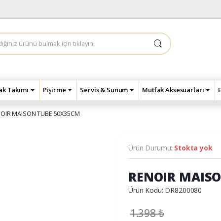
çak Takımı
Pişirme
Servis & Sunum
Mutfak Aksesuarları
OIR MAISON TUBE 50X35CM
Ürün Durumu:
Stokta yok
RENOIR MAISO
Ürün Kodu: DR8200080
1.398
₺