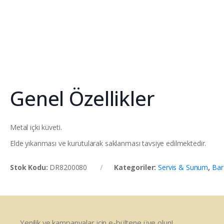
Genel Özellikler
Metal içki küveti.
Elde yıkanması ve kurutularak saklanması tavsiye edilmektedir.
Stok Kodu:
DR8200080
Kategoriler:
Servis & Sunum
,
Bar
Yenilik ve kampanyalar için e-bültene üye olun!