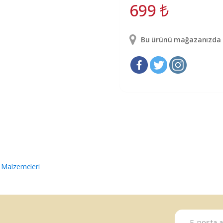
699
₺
Bu ürünü mağazanızda g
 Malzemeleri