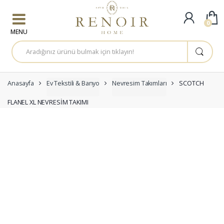
Skip to navigation
Skip to content
0
A
r
a
m
a
:
Anasayfa
Ev Tekstili & Banyo
Nevresim Takımları
SCOTCH
FLANEL XL NEVRESİM TAKIMI