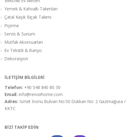
Elektrikli Ev Aletleri
Yemek & Kahvaltı Takımları
Çatal Kaşık Bıçak Takımı
Pişirme
Servis & Sunum
Mutfak Aksesuarları
Ev Tekstili & Banyo
Dekorasyon
İLETİŞİM BİLGİLERİ
Telefon:
+90 548 840 80 30
Email:
info@renoirhome.com
Adres:
İsmet İnonü Bulvarı No:50 Dükkan No: 2 Gazimağusa /
KKTC
BİZİ TAKİP EDİN