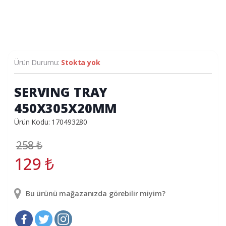
Ürün Durumu:
Stokta yok
SERVING TRAY
450X305X20MM
Ürün Kodu: 170493280
258
₺
129
₺
Bu ürünü mağazanızda görebilir miyim?