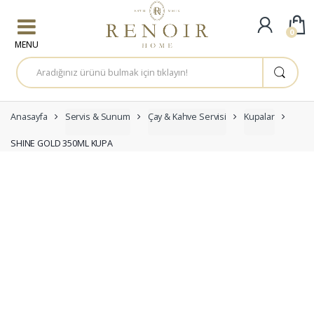
Skip to navigation
Skip to content
0
A
r
a
m
a
:
Anasayfa
Servis & Sunum
Çay & Kahve Servisi
Kupalar
SHINE GOLD 350ML KUPA