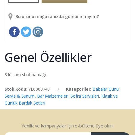
Bu ürünü mağazanızda görebilir miyim?
Genel Özellikler
3 lü cam shot bardağı.
Stok Kodu:
YE6000740
Kategoriler:
Babalar Günü
,
Servis & Sunum
,
Bar Malzemeleri
,
Sofra Servisleri
,
Klasik ve
Günlük Bardak Setleri
Yenilik ve kampanyalar için e-bültene üye olun!