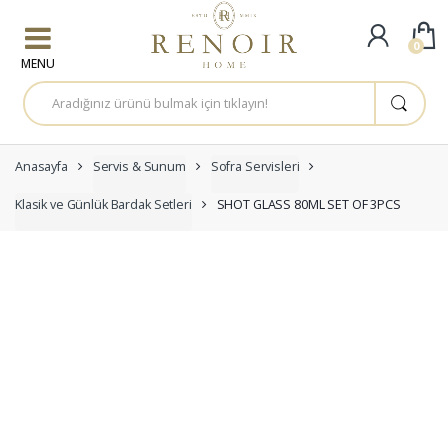
Skip to navigation
Skip to content
0
A
r
a
m
a
:
Anasayfa
Servis & Sunum
Sofra Servisleri
Klasik ve Günlük Bardak Setleri
SHOT GLASS 80ML SET OF 3PCS