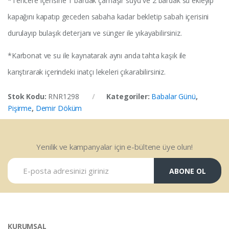
*Tencere içerisine 1 bardak çamaşır suyu ve 2 bardak su ekleyip
kapağını kapatıp geceden sabaha kadar bekletip sabah içerisini
durulayıp bulaşık deterjanı ve sünger ile yıkayabilirsiniz.
*Karbonat ve su ile kaynatarak aynı anda tahta kaşık ile
karıştırarak içerindeki inatçı lekeleri çıkarabilirsiniz.
Stok Kodu:
RNR1298
Kategoriler:
Babalar Günü
,
Pişirme
,
Demir Döküm
Yenilik ve kampanyalar için e-bültene üye olun!
ABONE OL
KURUMSAL