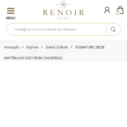
Skip to navigation
Skip to content
0
A
r
a
m
a
:
Anasayfa
Pişirme
Demir Döküm
SİGNATURE 28CM
MATTBLACK CAST IRON CASSEROLE