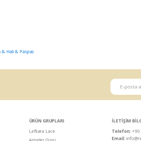
 & Halı & Paspas
ÜRÜN GRUPLARI
İLETİŞİM BİL
Lefkara Lace
Telefon:
+90 
Email:
info@r
Anneler Günü