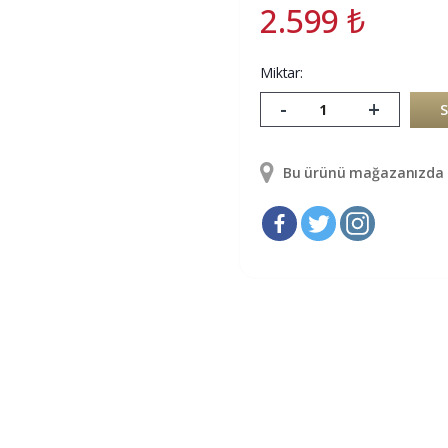
2.599
₺
Miktar:
-
+
Bu ürünü mağazanızda g