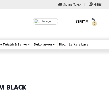
Sipariş Takip
GİRİŞ
Türkçe
SEPETIM
0
Ev Tekstili & Banyo
Dekorasyon
Blog
Lefkara Lace
M BLACK