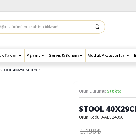
çak Takımı
Pişirme
Servis & Sunum
Mutfak Aksesuarları
STOOL 40X29CM BLACK
Ürün Durumu:
Stokta
STOOL 40X29C
Ürün Kodu: AAE824860
5.198
₺