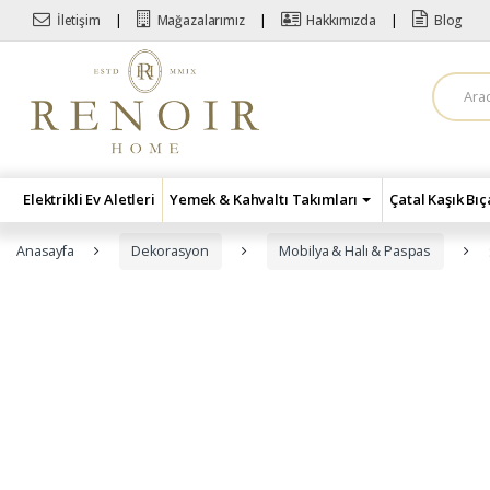
Skip to navigation
Skip to content
İletişim
Mağazalarımız
Hakkımızda
Blog
A
r
a
m
a
:
Elektrikli Ev Aletleri
Yemek & Kahvaltı Takımları
Çatal Kaşık Bı
Anasayfa
Dekorasyon
Mobilya & Halı & Paspas